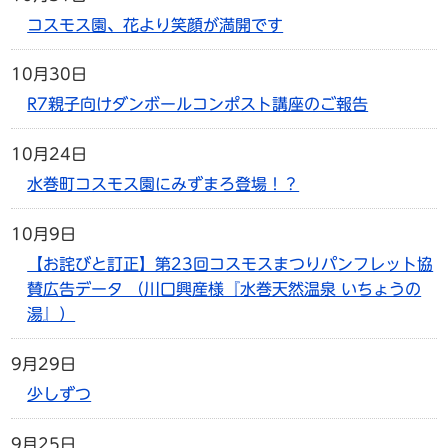
コスモス園、花より笑顔が満開です
10月30日
R7親子向けダンボールコンポスト講座のご報告
10月24日
水巻町コスモス園にみずまろ登場！？
10月9日
【お詫びと訂正】第23回コスモスまつりパンフレット協
賛広告データ （川口興産様『水巻天然温泉 いちょうの
湯』）
9月29日
少しずつ
9月25日