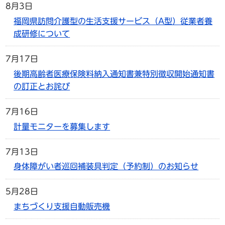
8月3日
福岡県訪問介護型の生活支援サービス（A型）従業者養
成研修について
7月17日
後期高齢者医療保険料納入通知書兼特別徴収開始通知書
の訂正とお詫び
7月16日
計量モニターを募集します
7月13日
身体障がい者巡回補装具判定（予約制）のお知らせ
5月28日
まちづくり支援自動販売機