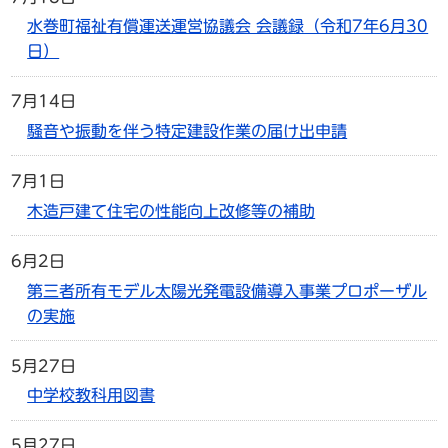
水巻町福祉有償運送運営協議会 会議録（令和7年6月30
日）
7月14日
騒音や振動を伴う特定建設作業の届け出申請
7月1日
木造戸建て住宅の性能向上改修等の補助
6月2日
第三者所有モデル太陽光発電設備導入事業プロポーザル
の実施
5月27日
中学校教科用図書
5月27日