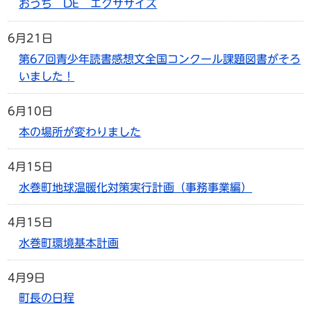
おうち DE エクササイズ
6月21日
第67回青少年読書感想文全国コンクール課題図書がそろ
いました！
6月10日
本の場所が変わりました
4月15日
水巻町地球温暖化対策実行計画（事務事業編）
4月15日
水巻町環境基本計画
4月9日
町長の日程