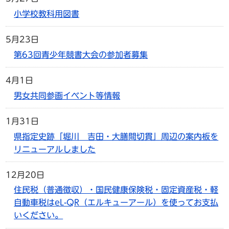
小学校教科用図書
5月23日
第63回青少年競書大会の参加者募集
4月1日
男女共同参画イベント等情報
1月31日
県指定史跡「堀川 吉田・大膳間切貫」周辺の案内板を
リニューアルしました
12月20日
住民税（普通徴収）・国民健康保険税・固定資産税・軽
自動車税はeL-QR（エルキューアール）を使ってお支払
いください。