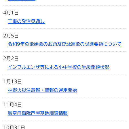
4月1日
工事の発注見通し
2月5日
令和9年の歌始会のお題及び詠進歌の詠進要領について
2月2日
インフルエンザ等による小中学校の学級閉鎖状況
1月13日
林野火災注意報・警報の運用開始
11月4日
航空自衛隊芦屋基地訓練情報
10月31日