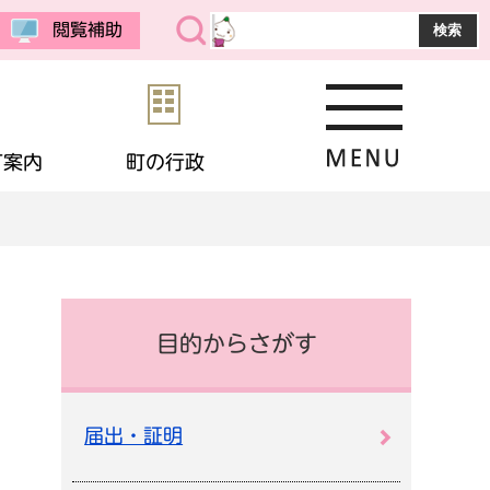
閲覧補助
町案内
町の行政
・公売
予防接種
教育委員会
まちの紹介
選挙
境
相談
・生活保護
応援寄付
画
統計データ
目的からさがす
金
住宅
・男女共同参画
申請書ダウンロード
届出・証明