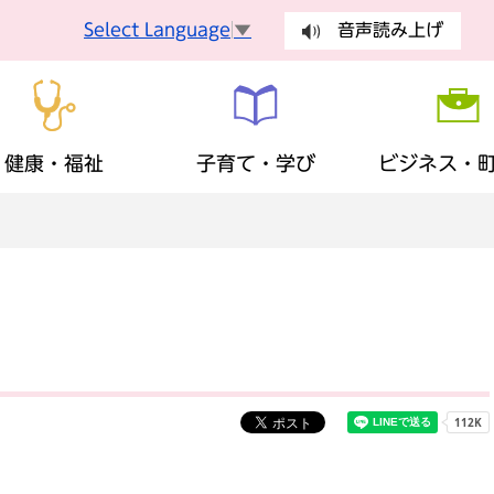
Select Language
▼
音声読み上げ
健康・福祉
子育て・学び
ビジネス・
手続
健康づくり
妊娠・出産
入札・契約
町長の部屋
健康診査
乳幼児
有料広告
議会
手続き
ごみ・環
障がい者支援
生涯学習
歴史・観光・特産品
財政状況
地域福祉
ふるさと
まちの計
税金
保険・年
広報・広聴
安全・安心
地域活動