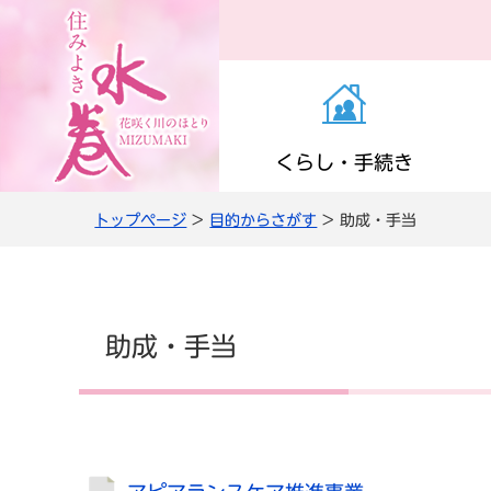
くらし・手続き
トップページ
>
目的からさがす
> 助成・手当
お知らせ（くらし・
医療・感染症
子育て支援
町の施設
役場の案内
き）
高齢者支援
小学校・中学校
公共交通
職員人事・採用
助成・手当
上下水道
情報管理・住民監査
農商工・就労