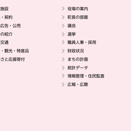
の施設
役場の案内
札・契約
町長の部屋
料広告・公売
議会
ちの紹介
選挙
共交通
職員人事・採用
史・観光・特産品
財政状況
るさと応援寄付
まちの計画
統計データ
情報管理・住民監査
広報・広聴