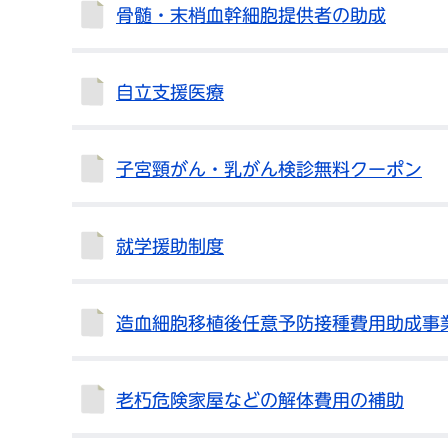
骨髄・末梢血幹細胞提供者の助成
自立支援医療
子宮頸がん・乳がん検診無料クーポン
就学援助制度
造血細胞移植後任意予防接種費用助成事
老朽危険家屋などの解体費用の補助