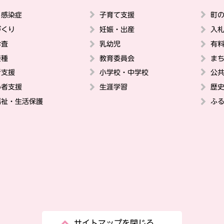
・感染症
子育て支援
町
づくり
妊娠・出産
入
診査
乳幼児
有
接種
教育委員会
ま
者支援
小学校・中学校
公
い者支援
生涯学習
歴
福祉・生活保護
ふ
サイトマップを閉じる