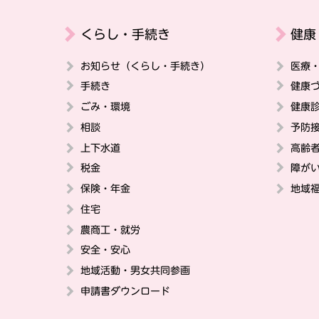
くらし・手続き
健康
お知らせ（くらし・手続き）
医療
手続き
健康
ごみ・環境
健康
相談
予防
上下水道
高齢
税金
障が
保険・年金
地域
住宅
農商工・就労
安全・安心
地域活動・男女共同参画
申請書ダウンロード