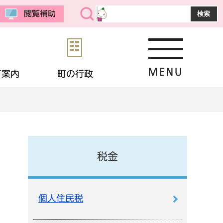
閲覧補助
町案内
町の行政
・公売
予防接種
教育委員会
まちの紹介
選挙
境
相談
・生活保護
応援寄付
画
統計データ
税金
金
住宅
・男女共同参画
申請書ダウンロード
個人住民税