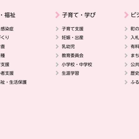
・福祉
子育て・学び
ビ
・感染症
子育て支援
町
づくり
妊娠・出産
入
診査
乳幼児
有
接種
教育委員会
ま
者支援
小学校・中学校
公
い者支援
生涯学習
歴
福祉・生活保護
ふ