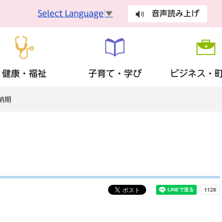
Select Language
▼
音声読み上げ
健康・福祉
子育て・学び
ビジネス・
納期
手続
健康づくり
妊娠・出産
入札・契約
町長の部屋
健康診査
乳幼児
有料広告
議会
手続き
ごみ・環
障がい者支援
生涯学習
歴史・観光・特産品
財政状況
地域福祉
ふるさと
まちの計
税金
保険・年
広報・広聴
安全・安心
地域活動