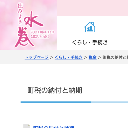
くらし・手続き
トップページ
>
くらし・手続き
>
税金
> 町税の納付と
お知らせ（くらし・
医療・感染症
子育て支援
町の施設
役場の案内
き）
高齢者支援
小学校・中学校
公共交通
職員人事・採用
町税の納付と納期
上下水道
情報管理・住民監査
農商工・就労