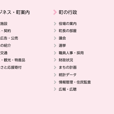
ジネス・町案内
町の行政
の施設
役場の案内
札・契約
町長の部屋
料広告・公売
議会
ちの紹介
選挙
共交通
職員人事・採用
史・観光・特産品
財政状況
るさと応援寄付
まちの計画
統計データ
情報管理・住民監査
広報・広聴