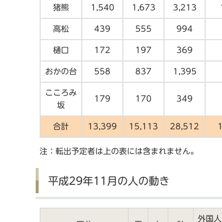
猪熊
1,540
1,673
3,213
高松
439
555
994
樋口
172
197
369
おかの台
558
837
1,395
こころみ
179
170
349
坂
合計
13,399
15,113
28,512
注：転出予定者は上の表には含まれません。
平成29年11月の人の動き
外国人