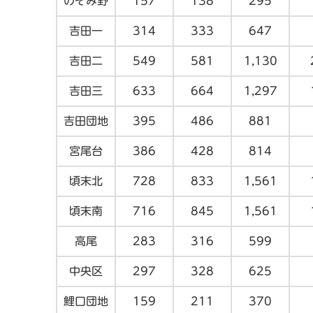
のぞみ野
157
138
295
吉田一
314
333
647
吉田二
549
581
1,130
吉田三
633
664
1,297
吉田団地
395
486
881
宮尾台
386
428
814
頃末北
728
833
1,561
頃末南
716
845
1,561
高尾
283
316
599
中央区
297
328
625
鯉口団地
159
211
370