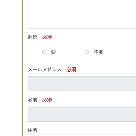
返信
必須
要
不要
メールアドレス
必須
名前
必須
住所