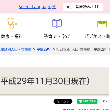
Select Language
▼
音声読み上げ
健康・福祉
子育て・学び
ビジネス・
行政区別人口・世帯数
>
平成29年
> 行政区別 人口･世帯数（平成29年
手続
健康づくり
妊娠・出産
入札・契約
町長の部屋
健康診査
乳幼児
有料広告
議会
手続き
ごみ・環
障がい者支援
生涯学習
歴史・観光・特産品
財政状況
地域福祉
ふるさと
まちの計
税金
保険・年
平成29年11月30日現在）
広報・広聴
安全・安心
地域活動