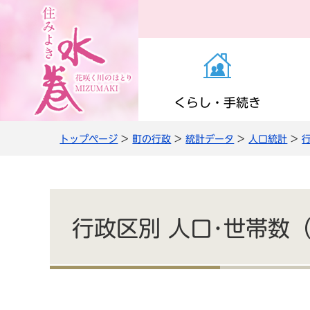
くらし・手続き
トップページ
>
町の行政
>
統計データ
>
人口統計
>
お知らせ（くらし・
医療・感染症
子育て支援
町の施設
役場の案内
き）
高齢者支援
小学校・中学校
公共交通
職員人事・採用
上下水道
行政区別 人口･世帯数（
情報管理・住民監査
農商工・就労