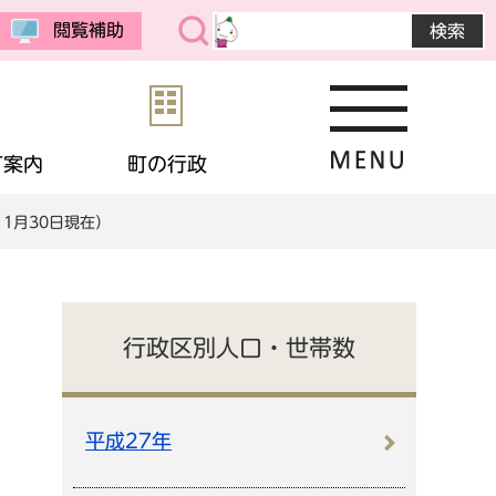
閲覧補助
町案内
町の行政
11月30日現在）
・公売
予防接種
教育委員会
まちの紹介
選挙
境
相談
・生活保護
応援寄付
画
統計データ
行政区別人口・世帯数
金
住宅
・男女共同参画
申請書ダウンロード
平成27年