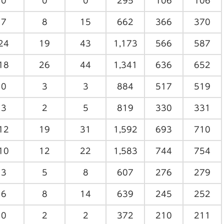
0
0
0
295
106
106
7
8
15
662
366
370
24
19
43
1,173
566
587
18
26
44
1,341
636
652
0
3
3
884
517
519
3
2
5
819
330
331
12
19
31
1,592
693
710
10
12
22
1,583
744
754
3
5
8
607
276
279
6
8
14
639
245
252
0
2
2
372
210
211