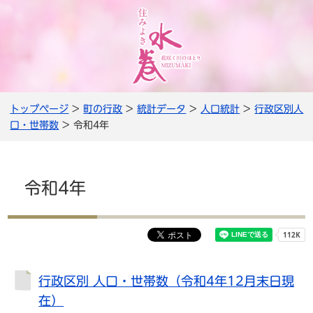
トップページ
>
町の行政
>
統計データ
>
人口統計
>
行政区別人
口・世帯数
> 令和4年
令和4年
行政区別 人口・世帯数（令和4年12月末日現
在）