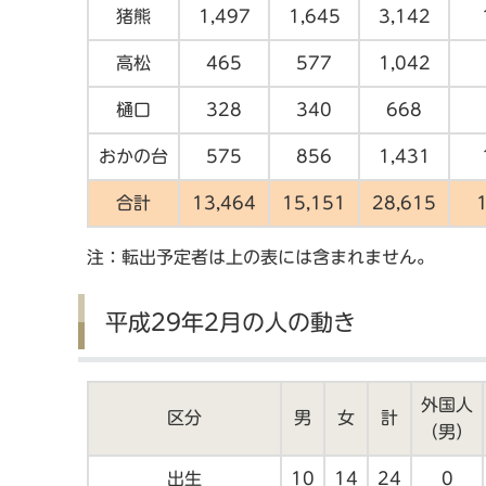
猪熊
1,497
1,645
3,142
高松
465
577
1,042
樋口
328
340
668
おかの台
575
856
1,431
合計
13,464
15,151
28,615
注：転出予定者は上の表には含まれません。
平成29年2月の人の動き
外国人
区分
男
女
計
（男）
出生
10
14
24
0