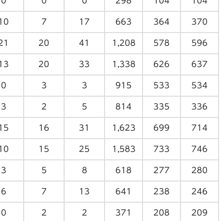
0
0
0
298
104
104
10
7
17
663
364
370
21
20
41
1,208
578
596
13
20
33
1,338
626
637
0
3
3
915
533
534
3
2
5
814
335
336
15
16
31
1,623
699
714
10
15
25
1,583
733
746
3
5
8
618
277
280
6
7
13
641
238
246
0
2
2
371
208
209