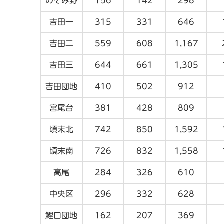
のぞみ野
156
142
298
吉田一
315
331
646
吉田二
559
608
1,167
吉田三
644
661
1,305
吉田団地
410
502
912
宮尾台
381
428
809
頃末北
742
850
1,592
頃末南
726
832
1,558
高尾
284
326
610
中央区
296
332
628
鯉口団地
162
207
369