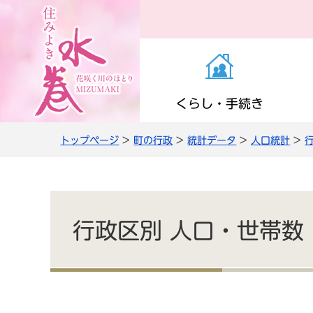
くらし・手続き
トップページ
>
町の行政
>
統計データ
>
人口統計
>
お知らせ（くらし・
医療・感染症
子育て支援
町の施設
役場の案内
き）
高齢者支援
小学校・中学校
公共交通
職員人事・採用
上下水道
行政区別 人口・世帯数
情報管理・住民監査
農商工・就労