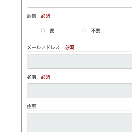
返信
必須
要
不要
メールアドレス
必須
名前
必須
住所