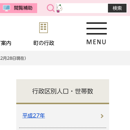
閲覧補助
町案内
町の行政
2月28日現在）
・公売
予防接種
教育委員会
まちの紹介
選挙
境
相談
・生活保護
応援寄付
画
統計データ
行政区別人口・世帯数
金
住宅
・男女共同参画
申請書ダウンロード
平成27年