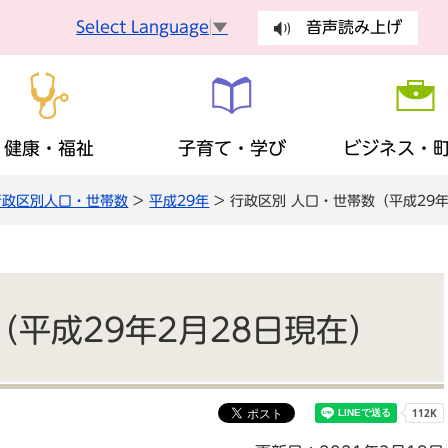
Select Language
▼
音声読み上げ
健康・福祉
子育て・学び
ビジネス・
行政区別人口・世帯数
>
平成29年
> 行政区別 人口・世帯数（平成29年
手続
健康づくり
妊娠・出産
入札・契約
町長の部屋
健康診査
乳幼児
有料広告
議会
手続き
ごみ・環
障がい者支援
生涯学習
歴史・観光・特産品
財政状況
地域福祉
ふるさと
まちの計
税金
保険・年
（平成29年2月28日現在）
広報・広聴
安全・安心
地域活動