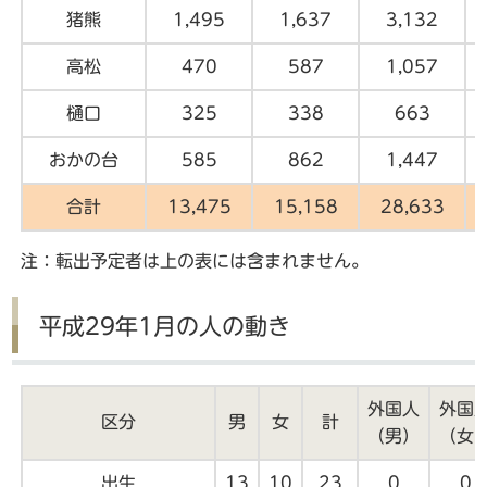
猪熊
1,495
1,637
3,132
高松
470
587
1,057
樋口
325
338
663
おかの台
585
862
1,447
合計
13,475
15,158
28,633
注：転出予定者は上の表には含まれません。
平成29年1月の人の動き
外国人
外国
区分
男
女
計
（男）
（女
出生
13
10
23
0
0