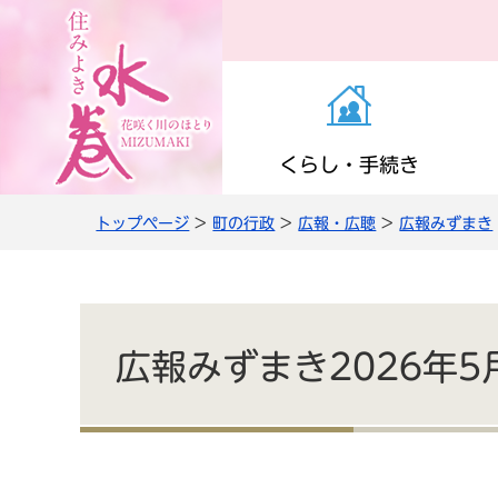
くらし・手続き
トップページ
>
町の行政
>
広報・広聴
>
広報みずまき
お知らせ（くらし・
医療・感染症
子育て支援
町の施設
役場の案内
き）
高齢者支援
小学校・中学校
公共交通
職員人事・採用
上下水道
広報みずまき2026年5
情報管理・住民監査
農商工・就労