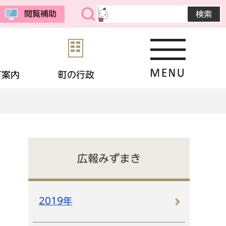
閲覧補助
町案内
町の行政
・公売
予防接種
教育委員会
まちの紹介
選挙
境
相談
・生活保護
応援寄付
画
統計データ
広報みずまき
金
住宅
・男女共同参画
申請書ダウンロード
2019年