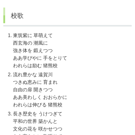
校歌
東筑紫に 草萌えて
西玄海の 潮風に
強き体を 鍛えつつ
ああ学びやに 手をとりて
われらは励む 猪熊校
流れ豊かな 遠賀川
つきぬ恵みに 育まれ
自由の扉 開きつつ
ああ美わしく おおらかに
われらは伸びる 猪熊校
長き歴史を うけつぎて
平和の世界 築かんと
文化の花を 咲かせつつ