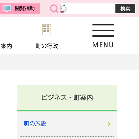
閲覧補助
町案内
町の行政
・公売
予防接種
教育委員会
まちの紹介
選挙
境
相談
・生活保護
応援寄付
画
統計データ
ビジネス・町案内
金
住宅
・男女共同参画
申請書ダウンロード
町の施設