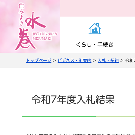
くらし・手続き
トップページ
>
ビジネス・町案内
>
入札・契約
> 令和
お知らせ（くらし・
医療・感染症
子育て支援
町の施設
役場の案内
き）
高齢者支援
小学校・中学校
公共交通
職員人事・採用
上下水道
令和7年度入札結果
情報管理・住民監査
農商工・就労