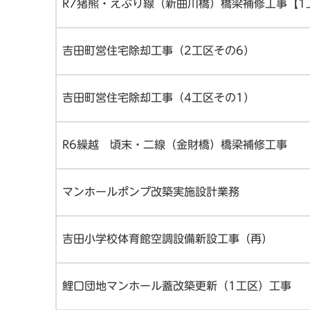
R7猪熊・えぶり線（新曲川橋）橋梁補修工事【1
吉田町営住宅除却工事（2工区その6）
吉田町営住宅除却工事（4工区その1）
R6繰越 頃末・二線（金財橋）橋梁補修工事
マンホールポンプ改築実施設計業務
吉田小学校体育館空調設備新設工事（再）
鯉口団地マンホール蓋改築更新（1工区）工事