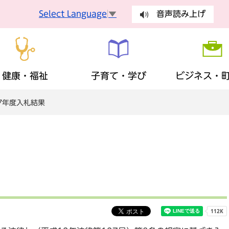
Select Language
▼
音声読み上げ
健康・福祉
子育て・学び
ビジネス・
7年度入札結果
手続
健康づくり
妊娠・出産
入札・契約
町長の部屋
健康診査
乳幼児
有料広告
議会
手続き
ごみ・環
障がい者支援
生涯学習
歴史・観光・特産品
財政状況
地域福祉
ふるさと
まちの計
税金
保険・年
広報・広聴
安全・安心
地域活動