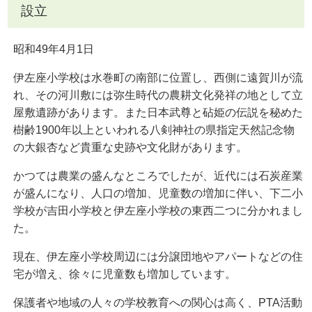
設立
昭和49年4月1日
伊左座小学校は水巻町の南部に位置し、西側に遠賀川が流
れ、その河川敷には弥生時代の農耕文化発祥の地として立
屋敷遺跡があります。また日本武尊と砧姫の伝説を秘めた
樹齢1900年以上といわれる八剣神社の県指定天然記念物
の大銀杏など貴重な史跡や文化財があります。
かつては農業の盛んなところでしたが、近代には石炭産業
が盛んになり、人口の増加、児童数の増加に伴い、下二小
学校が吉田小学校と伊左座小学校の東西二つに分かれまし
た。
現在、伊左座小学校周辺には分譲団地やアパートなどの住
宅が増え、徐々に児童数も増加しています。
保護者や地域の人々の学校教育への関心は高く、PTA活動