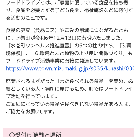
フードドライブ
とは、ご家庭に眠っている食品を持ち寄
り、食品を必要とする子ども食堂、福祉施設などに寄付す
る活動のことです。
食品の廃棄（食品ロス）やごみの削減
につながるととも
に、水巻町が令和6年12月13日に表明いたしました、
「水巻町ワンヘルス推進宣言」
の6つの柱の中で、
「3.環
境保護」、「6.環境と人と動物のより良い関係づくり」
も
フードドライブ活動事業に密接に関連しています。
https://www.town.mizumaki.lg.jp/s035/kurashi/0
廃棄されるはずだった
「まだ食べられる食品」
を集め、必
要としている人・場所に届けるため、町ではフードドライ
ブ活動を行っています。
ご家庭に眠っている食品や食べきれない食品がある人は、
ご協力をお願
いします。
〇受付け時間と場所