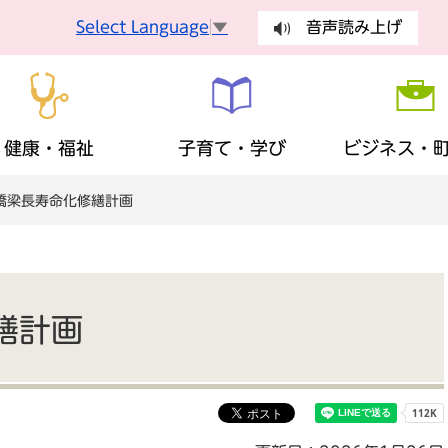
Select Language
▼
音声読み上げ
健康・福祉
子育て・学び
ビジネス・
 橋梁長寿命化修繕計画
手続
健康づくり
妊娠・出産
入札・契約
町長の部屋
健康診査
乳幼児
有料広告
議会
手続き
ごみ・環
障がい者支援
生涯学習
歴史・観光・特産品
財政状況
地域福祉
ふるさと
まちの計
税金
保険・年
繕計画
広報・広聴
安全・安心
地域活動