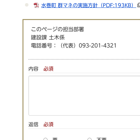
水巻町 群マネの実施方針
（PDF:193KB）
このページの担当部署
建設課 土木係
電話番号：
（代表）093-201-4321
内容
必須
返信
必須
要
不要