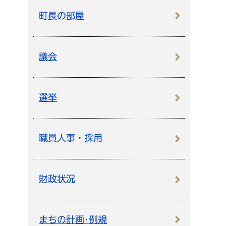
町長の部屋
議会
選挙
職員人事・採用
財政状況
まちの計画･例規