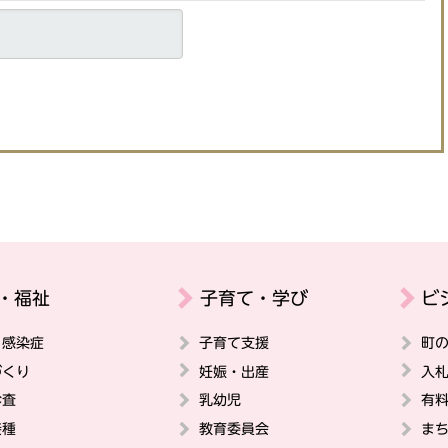
・福祉
子育て・学び
ビ
・感染症
子育て支援
町
づくり
妊娠・出産
入
診査
乳幼児
有
接種
教育委員会
ま