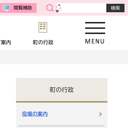
閲覧補助
町案内
町の行政
・公売
予防接種
教育委員会
まちの紹介
選挙
境
相談
・生活保護
応援寄付
画
統計データ
町の行政
金
住宅
・男女共同参画
申請書ダウンロード
役場の案内