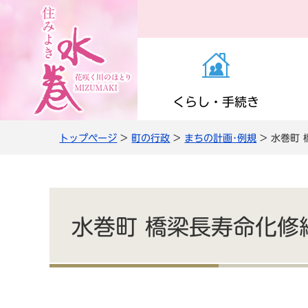
くらし・手続き
トップページ
>
町の行政
>
まちの計画･例規
> 水巻町
お知らせ（くらし・
医療・感染症
子育て支援
町の施設
役場の案内
き）
高齢者支援
小学校・中学校
公共交通
職員人事・採用
上下水道
水巻町 橋梁長寿命化修
情報管理・住民監査
農商工・就労