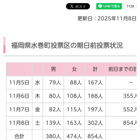
更新日：2025年11月8日
福岡県水巻町投票区の期日前投票状況
男
女
計
前日までの計
11月5日
水
79人
88人
167人
－
11月6日
木
80人
108人
188人
355人
11月7日
金
82人
115人
197人
552人
11月8日
土
139人
163人
302人
854人
合計
380人
474人
854人