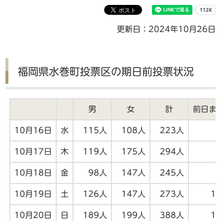
更新日：2024年10月26日
福岡県水巻町投票区の期日前投票状況
男
女
計
前日ま
10月16日
水
115人
108人
223人
10月17日
木
119人
175人
294人
10月18日
金
98人
147人
245人
10月19日
土
126人
147人
273人
1
10月20日
日
189人
199人
388人
1