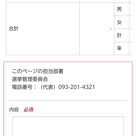
男
女
合計
-
計
率
1
このページの担当部署
選挙管理委員会
電話番号：
（代表）093-201-4321
内容
必須