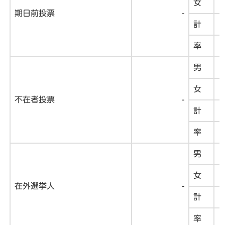
女
期日前投票
-
計
率
男
女
不在者投票
-
計
率
男
女
在外選挙人
-
計
率