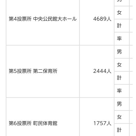
女
第4投票所 中央公民館大ホール
4689人
計
率
男
女
第5投票所 第二保育所
2444人
計
率
男
女
第6投票所 町民体育館
1757人
計