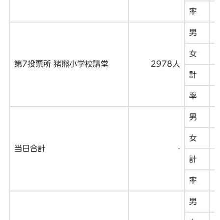
率
男
女
第7投票所 猪熊小学校講堂
2978人
計
率
男
女
当日合計
-
計
率
男