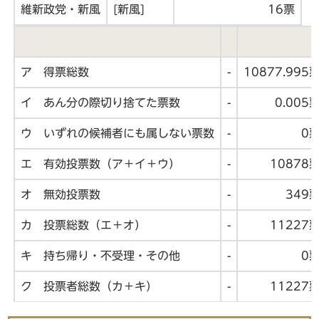
維新政党・新風
[新風]
16票
ア 得票総数
-
10877.995
イ あん分の際切り捨てた票数
-
0.005
ウ いずれの候補者にも属しない票数
-
0
エ 有効投票数（ア＋イ＋ウ）
-
10878
オ 無効投票数
-
349
カ 投票総数（エ＋オ）
-
11227
キ 持ち帰り・不受理・その他
-
0
ク 投票者総数（カ＋キ）
-
11227