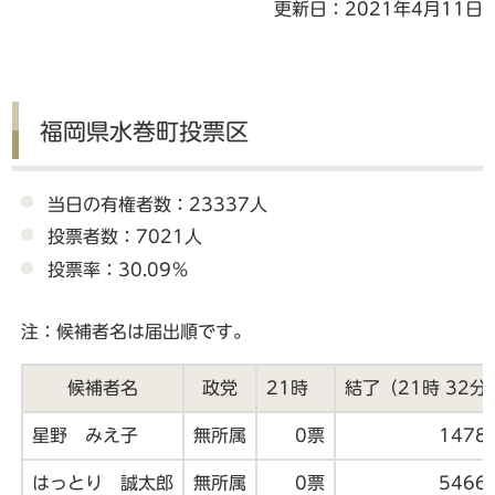
更新日：2021年4月11日
福岡県水巻町投票区
当日の有権者数：23337人
投票者数：7021人
投票率：30.09％
注：候補者名は届出順です。
候補者名
政党
21時
結了（21時 32分
星野 みえ子
無所属
0票
1478
はっとり 誠太郎
無所属
0票
5466