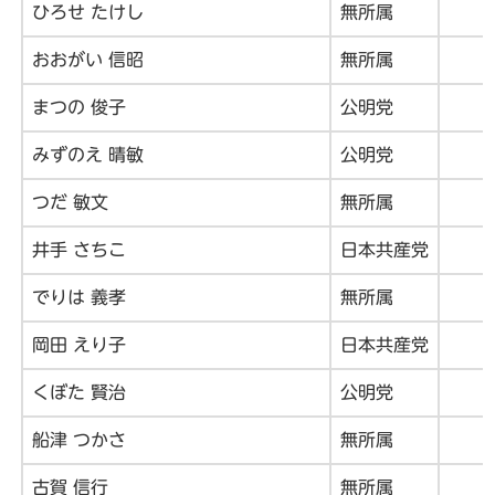
ひろせ たけし
無所属
おおがい 信昭
無所属
まつの 俊子
公明党
みずのえ 晴敏
公明党
つだ 敏文
無所属
井手 さちこ
日本共産党
でりは 義孝
無所属
岡田 えり子
日本共産党
くぼた 賢治
公明党
船津 つかさ
無所属
古賀 信行
無所属