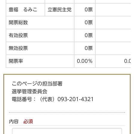
豊福 るみこ
立憲民主党
0票
開票総数
0票
有効投票
0票
無効投票
0票
開票率
0.00％
0.0
このページの担当部署
選挙管理委員会
電話番号：
（代表）093-201-4321
内容
必須