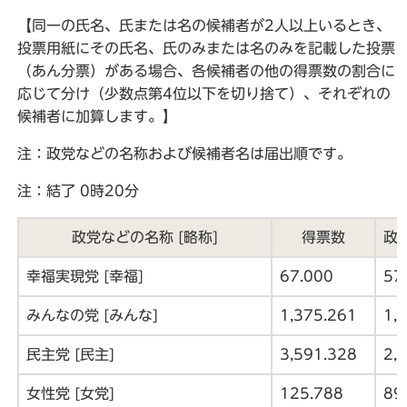
【同一の氏名、氏または名の候補者が2人以上いるとき、
投票用紙にその氏名、氏のみまたは名のみを記載した投票
（あん分票）がある場合、各候補者の他の得票数の割合に
応じて分け（少数点第4位以下を切り捨て）、それぞれの
候補者に加算します。】
注：政党などの名称および候補者名は届出順です。
注：結了 0時20分
政党などの名称 [略称]
得票数
政
幸福実現党 [幸福]
67.000
57
みんなの党 [みんな]
1,375.261
1,
民主党 [民主]
3,591.328
2,
女性党 [女党]
125.788
89