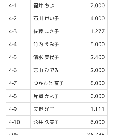
4-1
福井 ちよ
7.000
4-2
石川 けい子
4.000
4-3
佐藤 まさ子
1.277
4-4
竹内 えみ子
5.000
4-5
清水 美代子
2.400
4-6
吉山 ひでみ
2.000
4-7
つかもと 直子
8.000
4-8
片岡 かよ子
0.000
4-9
矢野 洋子
1.111
4-10
永井 久美子
6.000
小計
36.788