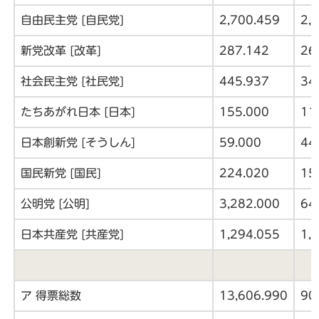
自由民主党 [自民党]
2,700.459
2,
新党改革 [改革]
287.142
26
社会民主党 [社民党]
445.937
34
たちあがれ日本 [日本]
155.000
11
日本創新党 [そうしん]
59.000
44
国民新党 [国民]
224.020
15
公明党 [公明]
3,282.000
64
日本共産党 [共産党]
1,294.055
1,
ア 得票総数
13,606.990
90