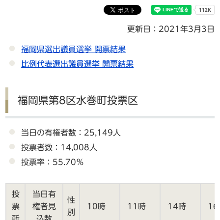
更新日：2021年3月3日
福岡県選出議員選挙 開票結果
比例代表選出議員選挙 開票結果
福岡県第8区水巻町投票区
当日の有権者数：25,149人
投票者数：14,008人
投票率：55.70％
投
当日有
性
票
権者見
10時
11時
14時
1
別
所
込数