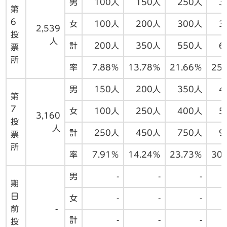
男
100人
150人
250人
3
第
6
女
100人
200人
300人
3
2,539
投
人
計
200人
350人
550人
6
票
所
率
7.88％
13.78％
21.66％
25
男
150人
200人
350人
4
第
7
女
100人
250人
400人
5
3,160
投
人
計
250人
450人
750人
9
票
所
率
7.91％
14.24％
23.73％
30
男
-
-
-
期
日
女
-
-
-
前
-
計
-
-
-
投