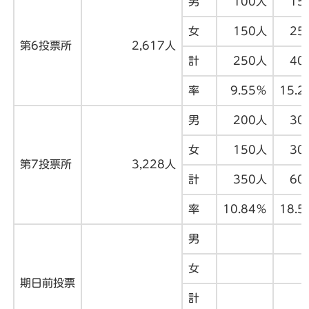
男
100人
15
女
150人
25
第6投票所
2,617人
計
250人
40
率
9.55％
15.2
男
200人
30
女
150人
30
第7投票所
3,228人
計
350人
60
率
10.84％
18.5
男
女
期日前投票
計