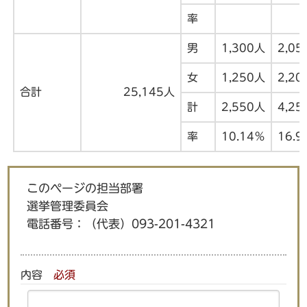
率
男
1,300人
2,05
女
1,250人
2,20
合計
25,145人
計
2,550人
4,25
率
10.14％
16.9
このページの担当部署
選挙管理委員会
電話番号：
（代表）093-201-4321
内容
必須