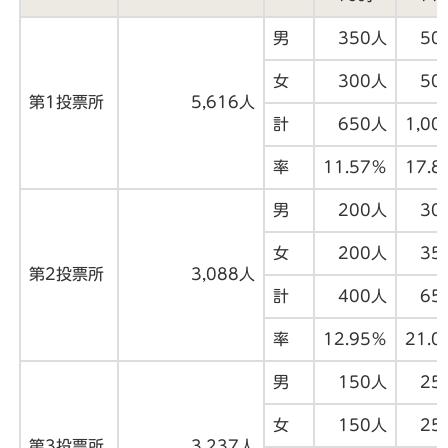
男
350人
50
女
300人
50
第1投票所
5,616人
計
650人
1,00
率
11.57％
17.8
男
200人
30
女
200人
35
第2投票所
3,088人
計
400人
65
率
12.95％
21.0
男
150人
25
女
150人
25
第3投票所
3,237人