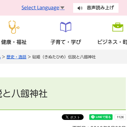
Select Language
▼
音声読み上げ
健康・福祉
子育て・学び
ビジネス・
品
>
歴史・逸話
> 砧姫（きぬたひめ）伝説と八劔神社
手続
健康づくり
妊娠・出産
入札・契約
町長の部屋
健康診査
乳幼児
有料広告
議会
手続き
ごみ・環
障がい者支援
生涯学習
歴史・観光・特産品
財政状況
地域福祉
ふるさと
まちの計
税金
保険・年
説と八劔神社
広報・広聴
安全・安心
地域活動