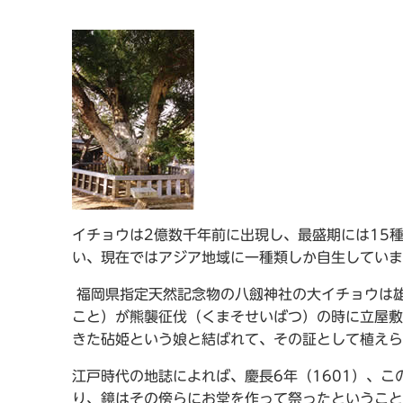
イチョウは2億数千年前に出現し、最盛期には15
い、現在ではアジア地域に一種類しか自生していま
福岡県指定天然記念物の八劔神社の大イチョウは
こと）が熊襲征伐（くまそせいばつ）の時に立屋敷
きた砧姫という娘と結ばれて、その証として植えら
江戸時代の地誌によれば、慶長6年（1601）、
り、鏡はその傍らにお堂を作って祭ったということ