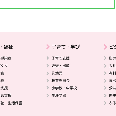
・福祉
子育て・学び
ビ
・感染症
子育て支援
町
づくり
妊娠・出産
入
診査
乳幼児
有
接種
教育委員会
ま
者支援
小学校・中学校
公
い者支援
生涯学習
歴
福祉・生活保護
ふ