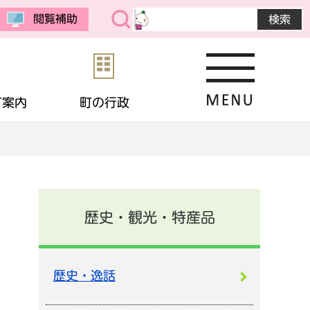
閲覧補助
町案内
町の行政
・公売
予防接種
教育委員会
まちの紹介
選挙
境
相談
・生活保護
応援寄付
画
統計データ
歴史・観光・特産品
金
住宅
・男女共同参画
申請書ダウンロード
歴史・逸話