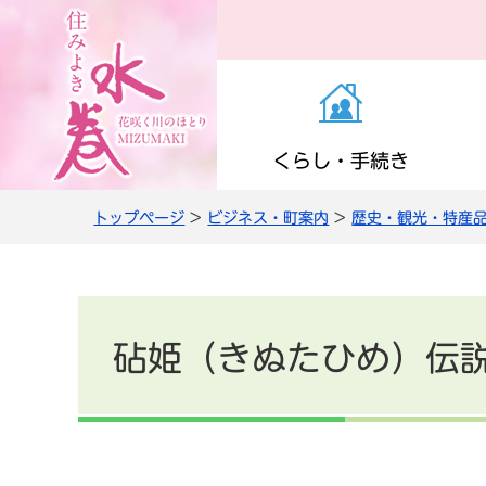
くらし・手続き
トップページ
>
ビジネス・町案内
>
歴史・観光・特産
お知らせ（くらし・
医療・感染症
子育て支援
町の施設
役場の案内
き）
高齢者支援
小学校・中学校
公共交通
職員人事・採用
上下水道
砧姫（きぬたひめ）伝
情報管理・住民監査
農商工・就労