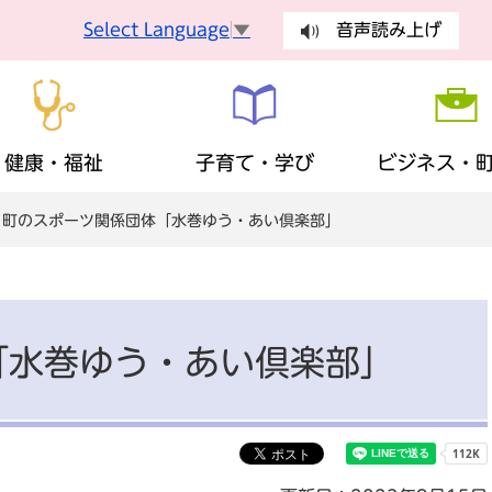
Select Language
▼
音声読み上げ
健康・福祉
子育て・学び
ビジネス・
 町のスポーツ関係団体「水巻ゆう・あい倶楽部」
手続
健康づくり
妊娠・出産
入札・契約
町長の部屋
健康診査
乳幼児
有料広告
議会
手続き
ごみ・環
障がい者支援
生涯学習
歴史・観光・特産品
財政状況
地域福祉
ふるさと
まちの計
税金
保険・年
「水巻ゆう・あい倶楽部」
広報・広聴
安全・安心
地域活動