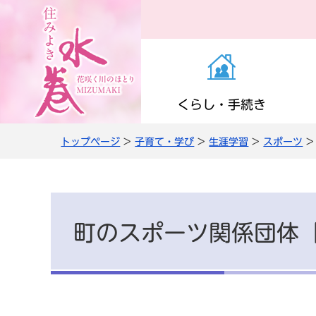
くらし・手続き
トップページ
>
子育て・学び
>
生涯学習
>
スポーツ
>
お知らせ（くらし・
医療・感染症
子育て支援
町の施設
役場の案内
き）
高齢者支援
小学校・中学校
公共交通
職員人事・採用
上下水道
町のスポーツ関係団体
情報管理・住民監査
農商工・就労