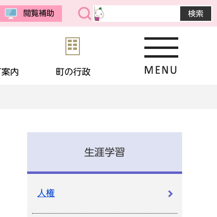
閲覧補助
町案内
町の行政
・公売
予防接種
教育委員会
まちの紹介
選挙
境
相談
・生活保護
応援寄付
画
統計データ
生涯学習
金
住宅
・男女共同参画
申請書ダウンロード
人権