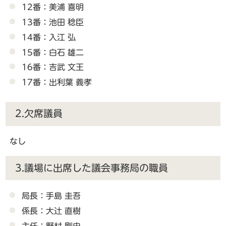
12番：美浦 喜明
13番：池田 稔臣
14番：入江 弘
15番：白石 雄二
16番：吉武 文王
17番：出利葉 義孝
2.欠席議員
なし
3.議場に出席した議会事務局の職員
局長：手島 圭吾
係長：大辻 直樹
主任：野村 剛史