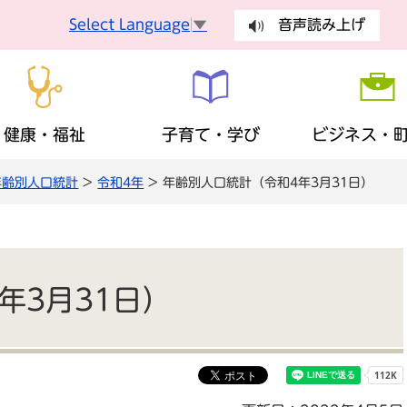
Select Language
▼
音声読み上げ
健康・福祉
子育て・学び
ビジネス・
年齢別人口統計
>
令和4年
> 年齢別人口統計（令和4年3月31日）
手続
健康づくり
妊娠・出産
入札・契約
町長の部屋
健康診査
乳幼児
有料広告
議会
手続き
ごみ・環
障がい者支援
生涯学習
歴史・観光・特産品
財政状況
地域福祉
ふるさと
まちの計
税金
保険・年
年3月31日）
広報・広聴
安全・安心
地域活動