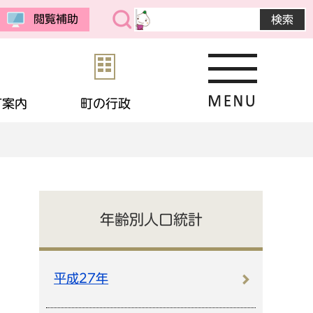
閲覧補助
町案内
町の行政
・公売
予防接種
教育委員会
まちの紹介
選挙
境
相談
・生活保護
応援寄付
画
統計データ
年齢別人口統計
金
住宅
・男女共同参画
申請書ダウンロード
平成27年