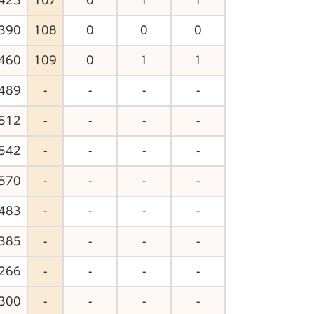
390
108
0
0
0
460
109
0
1
1
489
-
-
-
-
512
-
-
-
-
542
-
-
-
-
570
-
-
-
-
483
-
-
-
-
385
-
-
-
-
266
-
-
-
-
300
-
-
-
-