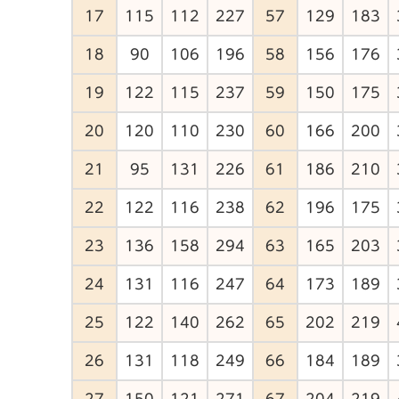
17
115
112
227
57
129
183
18
90
106
196
58
156
176
19
122
115
237
59
150
175
20
120
110
230
60
166
200
21
95
131
226
61
186
210
22
122
116
238
62
196
175
23
136
158
294
63
165
203
24
131
116
247
64
173
189
25
122
140
262
65
202
219
26
131
118
249
66
184
189
27
150
121
271
67
204
219