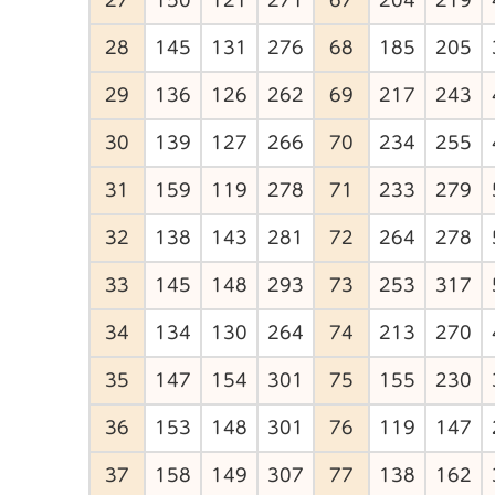
28
145
131
276
68
185
205
29
136
126
262
69
217
243
30
139
127
266
70
234
255
31
159
119
278
71
233
279
32
138
143
281
72
264
278
33
145
148
293
73
253
317
34
134
130
264
74
213
270
35
147
154
301
75
155
230
36
153
148
301
76
119
147
37
158
149
307
77
138
162