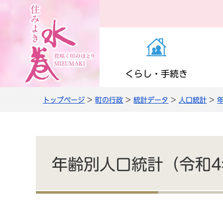
くらし・手続き
トップページ
>
町の行政
>
統計データ
>
人口統計
>
お知らせ（くらし・
医療・感染症
子育て支援
町の施設
役場の案内
き）
高齢者支援
小学校・中学校
公共交通
職員人事・採用
上下水道
年齢別人口統計（令和4
情報管理・住民監査
農商工・就労