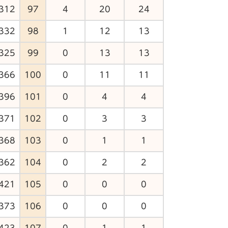
312
97
4
20
24
332
98
1
12
13
325
99
0
13
13
366
100
0
11
11
396
101
0
4
4
371
102
0
3
3
368
103
0
1
1
362
104
0
2
2
421
105
0
0
0
373
106
0
0
0
423
107
0
1
1