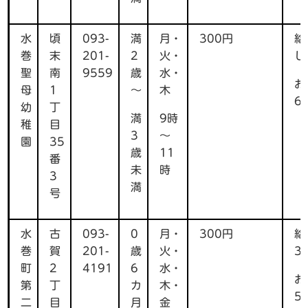
水
頃
093-
満
月・
300円
給
巻
末
201-
2
火・
し
聖
南
9559
歳
水・
お
母
1
～
木
6
幼
丁
満
9時
稚
目
3
～
園
35
歳
11
番
未
時
3
満
号
水
古
093-
0
月・
300円
給
巻
賀
201-
歳
火・
3
町
2
4191
6
水・
お
第
丁
カ
木・
5
二
目
月
金