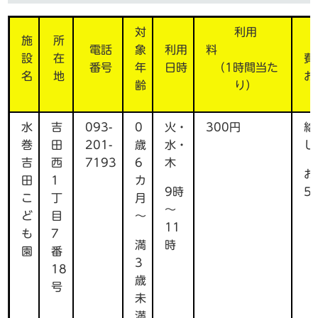
対
利用
施
所
電話
象
利用
料
設
在
番号
年
日時
（1時間当た
名
地
齢
り）
水
吉
093-
0
火・
300円
給
巻
田
201-
歳
水・
し
吉
西
7193
6
木
お
田
1
カ
9時
5
こ
丁
月
～
ど
目
～
11
も
7
満
時
園
番
3
18
歳
号
未
満