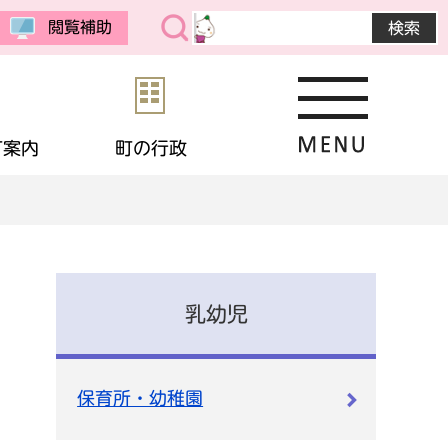
閲覧補助
町案内
町の行政
・公売
予防接種
教育委員会
まちの紹介
選挙
境
相談
・生活保護
応援寄付
画
統計データ
乳幼児
金
住宅
・男女共同参画
申請書ダウンロード
保育所・幼稚園