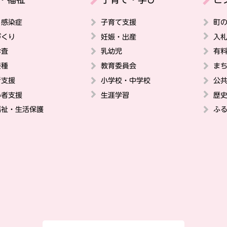
・感染症
子育て支援
町
づくり
妊娠・出産
入
診査
乳幼児
有
接種
教育委員会
ま
者支援
小学校・中学校
公
い者支援
生涯学習
歴
福祉・生活保護
ふ