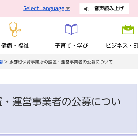
Select Language
▼
音声読み上げ
健康・福祉
子育て・学び
ビジネス・
園
> 水巻町保育事業所の設置・運営事業者の公募について
手続
健康づくり
妊娠・出産
入札・契約
町長の部屋
健康診査
乳幼児
有料広告
議会
手続き
ごみ・環
障がい者支援
生涯学習
歴史・観光・特産品
財政状況
地域福祉
ふるさと
まちの計
税金
保険・年
置・運営事業者の公募につい
広報・広聴
安全・安心
地域活動