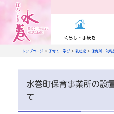
くらし・手続き
トップページ
>
子育て・学び
>
乳幼児
>
保育所・幼稚
お知らせ（くらし・
医療・感染症
子育て支援
町の施設
役場の案内
き）
高齢者支援
小学校・中学校
公共交通
職員人事・採用
上下水道
水巻町保育事業所の設
情報管理・住民監査
て
農商工・就労