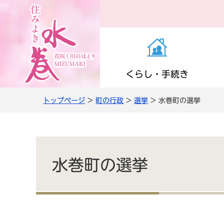
くらし・手続き
トップページ
>
町の行政
>
選挙
> 水巻町の選挙
お知らせ（くらし・
医療・感染症
子育て支援
町の施設
役場の案内
き）
高齢者支援
小学校・中学校
公共交通
職員人事・採用
上下水道
水巻町の選挙
情報管理・住民監査
農商工・就労