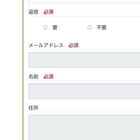
返信
必須
要
不要
メールアドレス
必須
名前
必須
住所