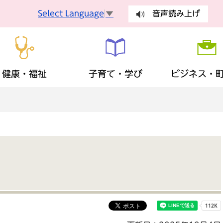
Select Language
▼
音声読み上げ
健康・福祉
子育て・学び
ビジネス・
手続
健康づくり
妊娠・出産
入札・契約
町長の部屋
健康診査
乳幼児
有料広告
議会
手続き
ごみ・環
障がい者支援
生涯学習
歴史・観光・特産品
財政状況
地域福祉
ふるさと
まちの計
税金
保険・年
広報・広聴
安全・安心
地域活動