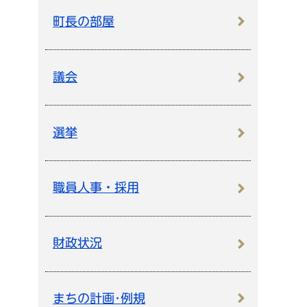
町長の部屋
議会
選挙
職員人事・採用
財政状況
まちの計画･例規