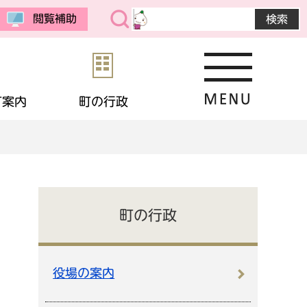
閲覧補助
町案内
町の行政
・公売
予防接種
教育委員会
まちの紹介
選挙
境
相談
・生活保護
応援寄付
画
統計データ
町の行政
金
住宅
・男女共同参画
申請書ダウンロード
役場の案内