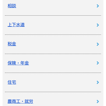
相談
上下水道
税金
保険・年金
住宅
農商工・就労