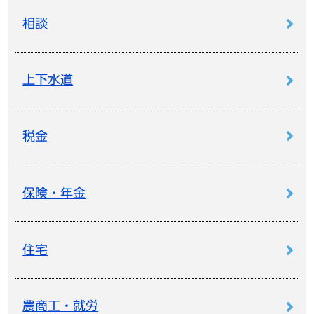
相談
上下水道
税金
保険・年金
住宅
農商工・就労