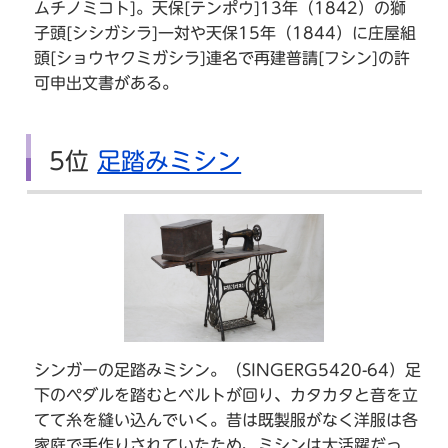
ムチノミコト]。天保[テンポウ]13年（1842）の獅
子頭[シシガシラ]一対や天保15年（1844）に庄屋組
頭[ショウヤクミガシラ]連名で再建普請[フシン]の許
可申出文書がある。
5位
足踏みミシン
シンガーの足踏みミシン。（SINGERG5420-64）足
下のペダルを踏むとベルトが回り、カタカタと音を立
てて糸を縫い込んでいく。昔は既製服がなく洋服は各
家庭で手作りされていたため、ミシンは大活躍だっ