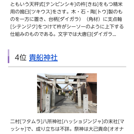
ともいう天秤式[テンビンシキ]の杵[きね]をもつ精米
用の搗臼[ツキウス]をさす。木・石・陶[トウ]製のも
のを一方に置き、台柄[ダイガラ）（角材）に支点軸
[シテンジク]をつけて杵がシーソーのように上下する
仕組みのものである。文字では大唐臼[ダイガラ...
4位
貴船神社
二村[フタムラ]八所神社[ハッショジンジャ]の末社[マ
ッシャ]で、成り立ちは不詳。祭神は大己貴命[オオナ