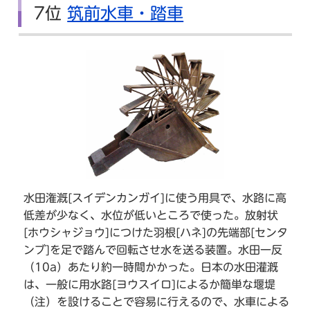
7位
筑前水車・踏車
水田潅漑[スイデンカンガイ]に使う用具で、水路に高
低差が少なく、水位が低いところで使った。放射状
[ホウシャジョウ]につけた羽根[ハネ]の先端部[センタ
ンブ]を足で踏んで回転させ水を送る装置。水田一反
（10a）あたり約一時間かかった。日本の水田灌漑
は、一般に用水路[ヨウスイロ]によるか簡単な堰堤
（注）を設けることで容易に行えるので、水車による