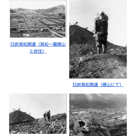
日炭高松関連（高松一礦硬山
と炭住）
日炭高松関連（硬山にて）