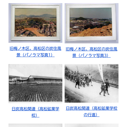
旧梅ノ木区、高松区の炭住風
旧梅ノ木区、高松区の炭住風
景（パノラマ写真1）
景（パノラマ写真3）
日炭高松関連（高松砿業学校
日炭高松関連（高松砿業学
の行進）
校）