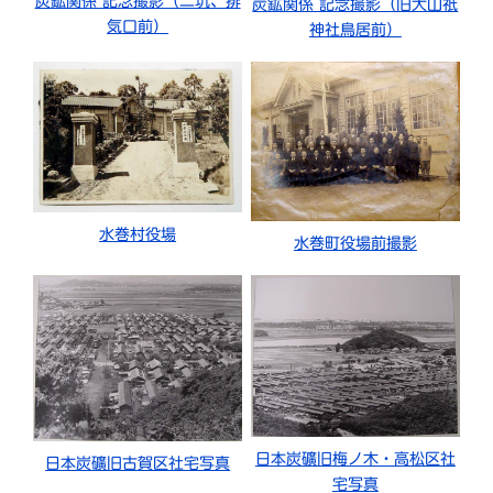
炭鉱関係 記念撮影（二坑、排
炭鉱関係 記念撮影（旧大山祇
気口前）
神社鳥居前）
水巻村役場
水巻町役場前撮影
日本炭礦旧梅ノ木・高松区社
日本炭礦旧古賀区社宅写真
宅写真