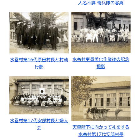
人名不詳 奇兵隊の写真
水巻村吏員美化作業後の記念
水巻村第16代原田村長と村執
撮影
行部
水巻村第17代安部村長と婦人
天皇陛下に向かって礼をする
会
水巻村第17代安部村長