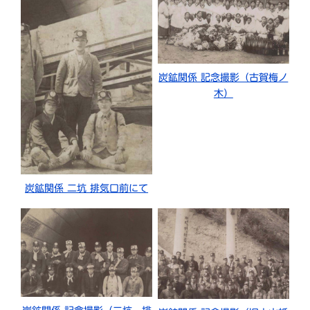
炭鉱関係 記念撮影（古賀梅ノ
木）
炭鉱関係 二坑 排気口前にて