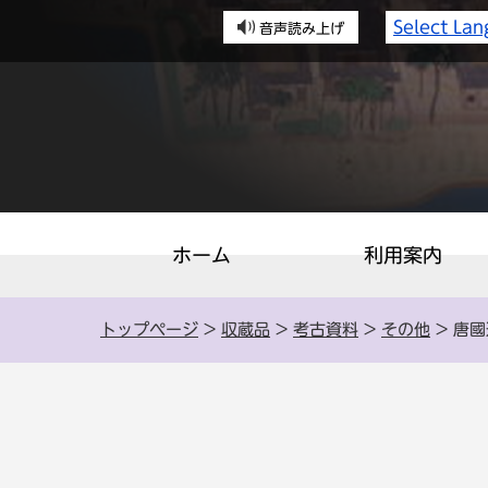
Select La
音声読み上げ
ホーム
利用案内
トップページ
>
収蔵品
>
考古資料
>
その他
> 唐