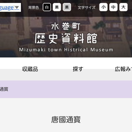
S
nguage
▼
背景色
文字サイズ
収蔵品
探す
広報み
國通寳
唐國通寳