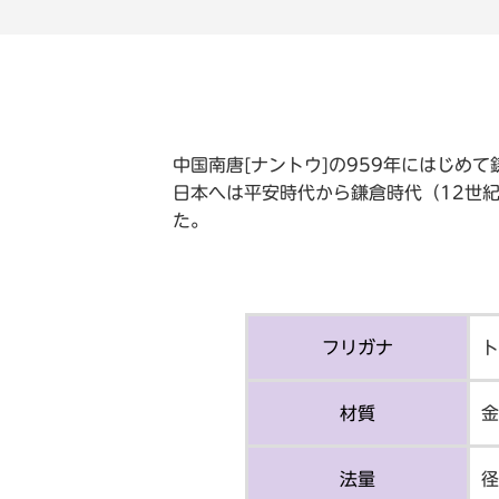
中国南唐[ナントウ]の959年にはじめて
日本へは平安時代から鎌倉時代（12世紀
た。
フリガナ
ト
材質
金
法量
径