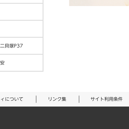
二貝塚P37
安
ティについて
リンク集
サイト利用条件