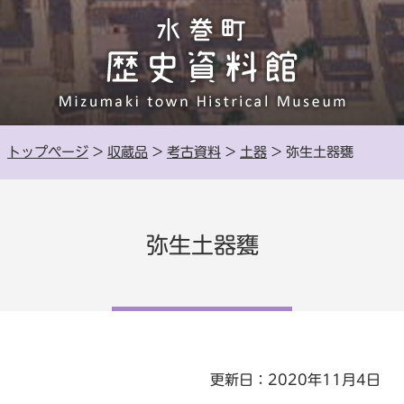
トップページ
>
収蔵品
>
考古資料
>
土器
> 弥生土器甕
弥生土器甕
更新日：2020年11月4日