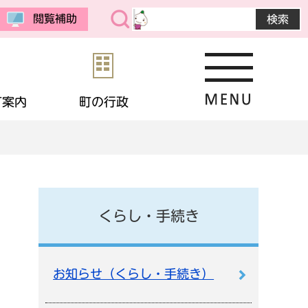
閲覧補助
町案内
町の行政
・公売
予防接種
教育委員会
まちの紹介
選挙
境
相談
・生活保護
応援寄付
画
統計データ
くらし・手続き
金
住宅
・男女共同参画
申請書ダウンロード
お知らせ（くらし・手続き）