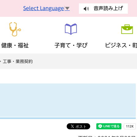
Select Language
▼
音声読み上げ
健康・福祉
子育て・学び
ビジネス・
> 工事・業務契約
手続
健康づくり
妊娠・出産
入札・契約
町長の部屋
健康診査
乳幼児
有料広告
議会
手続き
ごみ・環
障がい者支援
生涯学習
歴史・観光・特産品
財政状況
地域福祉
ふるさと
まちの計
税金
保険・年
広報・広聴
安全・安心
地域活動