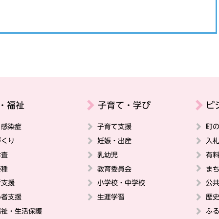
・福祉
子育て・学び
ビ
・感染症
子育て支援
町
づくり
妊娠・出産
入
診査
乳幼児
有
接種
教育委員会
ま
者支援
小学校・中学校
公
い者支援
生涯学習
歴
福祉・生活保護
ふ