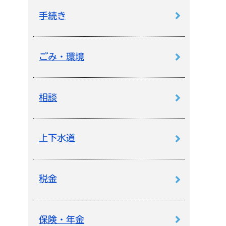
手続き
ごみ・環境
相談
上下水道
税金
保険・年金