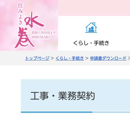
くらし・手続き
トップページ
>
くらし・手続き
>
申請書ダウンロード
お知らせ（くらし・
医療・感染症
子育て支援
町の施設
役場の案内
き）
高齢者支援
小学校・中学校
公共交通
職員人事・採用
上下水道
工事・業務契約
情報管理・住民監査
農商工・就労